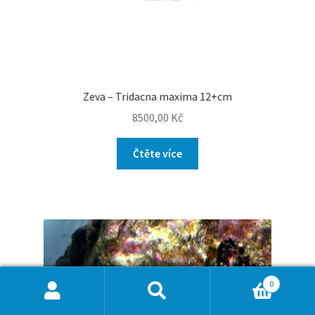
Zeva – Tridacna maxima 12+cm
8500,00
Kč
Čtěte více
0
Hledat:
Hledat