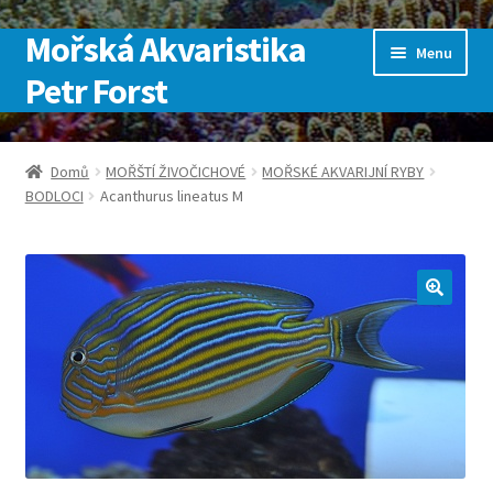
Mořská Akvaristika
Přeskočit
Přejít
Menu
na
k
Petr Forst
navigaci
obsahu
webu
Úvodní stránka
Domů
MOŘŠTÍ ŽIVOČICHOVÉ
MOŘSKÉ AKVARIJNÍ RYBY
BODLOCI
Acanthurus lineatus M
Kontakt
Košík
Můj účet
Obchod
Pokladna
SLUŽBY