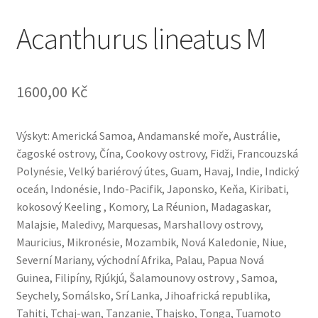
Acanthurus lineatus M
1600,00
Kč
Výskyt: Americká Samoa, Andamanské moře, Austrálie,
čagoské ostrovy, Čína, Cookovy ostrovy, Fidži, Francouzská
Polynésie, Velký bariérový útes, Guam, Havaj, Indie, Indický
oceán, Indonésie, Indo-Pacifik, Japonsko, Keňa, Kiribati,
kokosový Keeling , Komory, La Réunion, Madagaskar,
Malajsie, Maledivy, Marquesas, Marshallovy ostrovy,
Mauricius, Mikronésie, Mozambik, Nová Kaledonie, Niue,
Severní Mariany, východní Afrika, Palau, Papua Nová
Guinea, Filipíny, Rjúkjú, Šalamounovy ostrovy , Samoa,
Seychely, Somálsko, Srí Lanka, Jihoafrická republika,
Tahiti, Tchaj-wan, Tanzanie, Thajsko, Tonga, Tuamoto