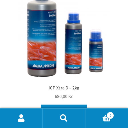
ICP Xtra D – 2kg
680,00
Kč
Přidat do košíku
0
Hledat:
Hledat