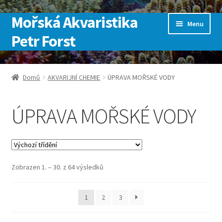
Mořská Akvaristika
Přeskočit
Přejít
Menu
na
k
Petr Forst
navigaci
obsahu
webu
Úvodní stránka
Domů
AKVARIJNÍ CHEMIE
ÚPRAVA MOŘSKÉ VODY
Kontakt
ÚPRAVA MOŘSKÉ VODY
Košík
Můj účet
Zobrazen 1. – 30. z 64 výsledků
Obchod
Pokladna
1
2
3
SLUŽBY