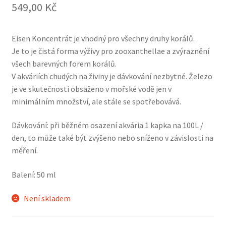
549,00
Kč
Eisen Koncentrát je vhodný pro všechny druhy korálů.
Je to je čistá forma výživy pro zooxanthellae a zvýraznění
všech barevných forem korálů.
V akváriích chudých na živiny je dávkování nezbytné. Železo
je ve skutečnosti obsaženo v mořské vodě jen v
minimálním množství, ale stále se spotřebovává.
Dávkování: při běžném osazení akvária 1 kapka na 100L /
den, to může také být zvýšeno nebo sníženo v závislosti na
měření.
Balení: 50 ml
Není skladem