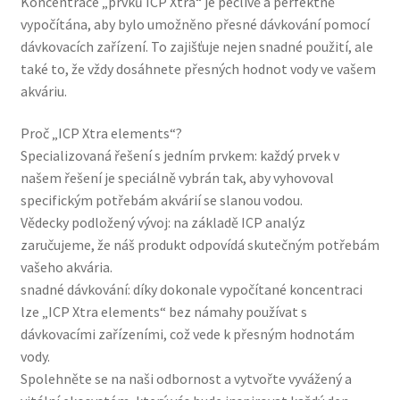
Koncentrace „prvků ICP Xtra“ je pečlivě a perfektně
vypočítána, aby bylo umožněno přesné dávkování pomocí
dávkovacích zařízení. To zajišťuje nejen snadné použití, ale
také to, že vždy dosáhnete přesných hodnot vody ve vašem
akváriu.
Proč „ICP Xtra elements“?
Specializovaná řešení s jedním prvkem: každý prvek v
našem řešení je speciálně vybrán tak, aby vyhovoval
specifickým potřebám akvárií se slanou vodou.
Vědecky podložený vývoj: na základě ICP analýz
zaručujeme, že náš produkt odpovídá skutečným potřebám
vašeho akvária.
snadné dávkování: díky dokonale vypočítané koncentraci
lze „ICP Xtra elements“ bez námahy používat s
dávkovacími zařízeními, což vede k přesným hodnotám
vody.
Spolehněte se na naši odbornost a vytvořte vyvážený a