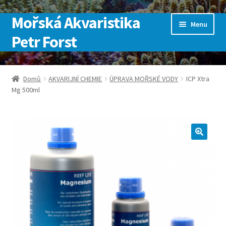
Mořská Akvaristika
Přeskočit
Přejít
Menu
na
k
Petr Forst
navigaci
obsahu
webu
Úvodní stránka
Domů
AKVARIJNÍ CHEMIE
ÚPRAVA MOŘSKÉ VODY
ICP Xtra
Mg 500ml
Kontakt
Košík
Můj účet
Obchod
Pokladna
SLUŽBY