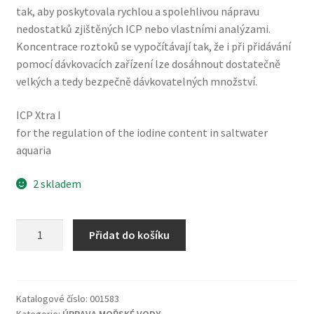
tak, aby poskytovala rychlou a spolehlivou nápravu
nedostatků zjištěných ICP nebo vlastními analýzami.
Koncentrace roztoků se vypočítávají tak, že i při přidávání
pomocí dávkovacích zařízení lze dosáhnout dostatečně
velkých a tedy bezpečně dávkovatelných množství.
ICP Xtra I
for the regulation of the iodine content in saltwater
aquaria
2 skladem
ICP
Přidat do košíku
Xtra
I
500ml
množství
Katalogové číslo:
001583
Kategorie:
ÚPRAVA MOŘSKÉ VODY