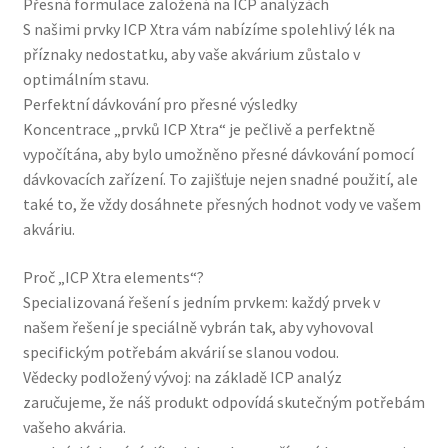
Přesná formulace založená na ICP analýzách
S našimi prvky ICP Xtra vám nabízíme spolehlivý lék na
příznaky nedostatku, aby vaše akvárium zůstalo v
optimálním stavu.
Perfektní dávkování pro přesné výsledky
Koncentrace „prvků ICP Xtra“ je pečlivě a perfektně
vypočítána, aby bylo umožněno přesné dávkování pomocí
dávkovacích zařízení. To zajišťuje nejen snadné použití, ale
také to, že vždy dosáhnete přesných hodnot vody ve vašem
akváriu.
Proč „ICP Xtra elements“?
Specializovaná řešení s jedním prvkem: každý prvek v
našem řešení je speciálně vybrán tak, aby vyhovoval
specifickým potřebám akvárií se slanou vodou.
Vědecky podložený vývoj: na základě ICP analýz
zaručujeme, že náš produkt odpovídá skutečným potřebám
vašeho akvária.