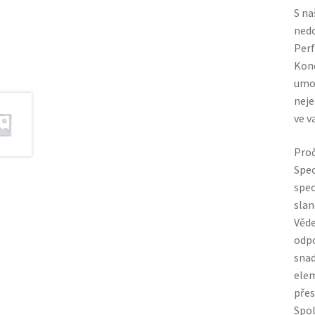
S na
nedo
Perf
Konc
umož
neje
ve v
Proč
Spec
spec
slan
Věde
odpo
snad
elem
pře
Spol