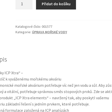
ICP
Přidat do košíku
Xtra
K
500ml
množství
Katalogové číslo:
001577
Kategorie:
ÚPRAVA MOŘSKÉ VODY
pis
ky ICP Xtra“ –
klíč k vyváženému mořskému akváriu
onické mořské akvárium potřebuje víc než jen vodu a sůl. Aby zůs
vý a vitální, potřebuje správnou směs stopových prvků. Zde se akti
produkt „ICP Xtra elements“ – navržený tak, aby poskytl vašemu
riu základní řešení s jedním prvkem, které potřebuje.
ná formulace založená na ICP analýzách