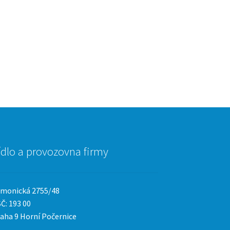
ídlo a provozovna firmy
monická 2755/48
Č: 193 00
aha 9 Horní Počernice