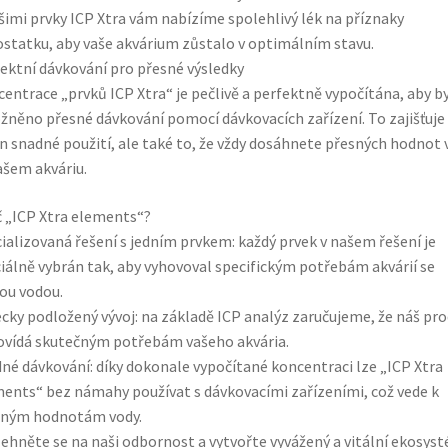
šimi prvky ICP Xtra vám nabízíme spolehlivý lék na příznaky
statku, aby vaše akvárium zůstalo v optimálním stavu.
ektní dávkování pro přesné výsledky
entrace „prvků ICP Xtra“ je pečlivě a perfektně vypočítána, aby b
něno přesné dávkování pomocí dávkovacích zařízení. To zajišťuje
n snadné použití, ale také to, že vždy dosáhnete přesných hodnot 
ašem akváriu.
 „ICP Xtra elements“?
ializovaná řešení s jedním prvkem: každý prvek v našem řešení je
iálně vybrán tak, aby vyhovoval specifickým potřebám akvárií se
ou vodou.
cky podložený vývoj: na základě ICP analýz zaručujeme, že náš pr
vídá skutečným potřebám vašeho akvária.
né dávkování: díky dokonale vypočítané koncentraci lze „ICP Xtra
ents“ bez námahy používat s dávkovacími zařízeními, což vede k
sným hodnotám vody.
ehněte se na naši odbornost a vytvořte vyvážený a vitální ekosys