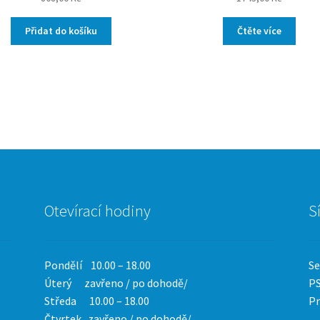
Přidat do košíku
Čtěte více
Otevírací hodiny
S
Pondělí 10.00 – 18.00
Se
Úterý zavřeno / po dohodě/
PS
Středa 10.00 – 18.00
Pr
Čtvrtek
zavřeno / po dohodě/