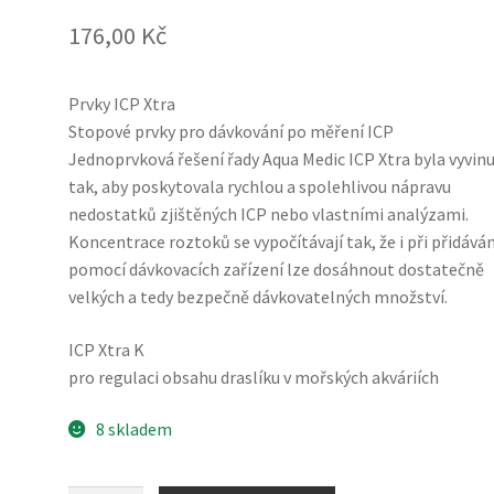
176,00
Kč
Prvky ICP Xtra
Stopové prvky pro dávkování po měření ICP
Jednoprvková řešení řady Aqua Medic ICP Xtra byla vyvin
tak, aby poskytovala rychlou a spolehlivou nápravu
nedostatků zjištěných ICP nebo vlastními analýzami.
Koncentrace roztoků se vypočítávají tak, že i při přidáván
pomocí dávkovacích zařízení lze dosáhnout dostatečně
velkých a tedy bezpečně dávkovatelných množství.
ICP Xtra K
pro regulaci obsahu draslíku v mořských akváriích
8 skladem