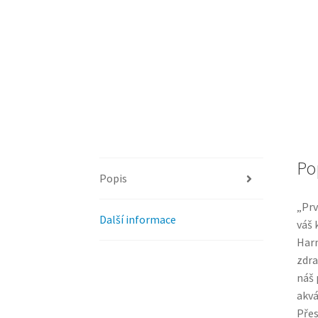
Po
Popis
„Prv
Další informace
váš 
Harm
zdra
náš 
akvá
Přes