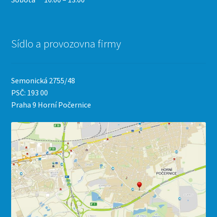
Sídlo a provozovna firmy
Semonická 2755/48
PSČ: 193 00
Praha 9 Horní Počernice