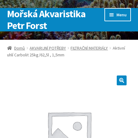
Mořská Akvaristika
Přeskočit
Přejít
Menu
na
k
Petr Forst
navigaci
obsahu
webu
Úvodní stránka
Domů
AKVARIJNÍ POTŘEBY
FILTRAČNÍ MATERIÁLY
Aktivní
uhlí Carbolit 25kg/62,5l , 1,5mm
Kontakt
Košík
Můj účet
Obchod
Pokladna
SLUŽBY