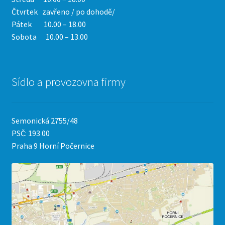
Čtvrtek
zavřeno / po dohodě/
Pátek 10.00 – 18.00
Sobota 10.00 – 13.00
Sídlo a provozovna firmy
Semonická 2755/48
PSČ: 193 00
Praha 9 Horní Počernice