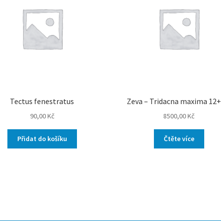
Tectus fenestratus
Zeva – Tridacna maxima 12
90,00
Kč
8500,00
Kč
Přidat do košíku
Čtěte více