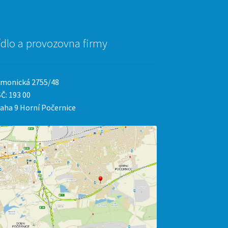
ídlo a provozovna firmy
monická 2755/48
Č: 193 00
aha 9 Horní Počernice