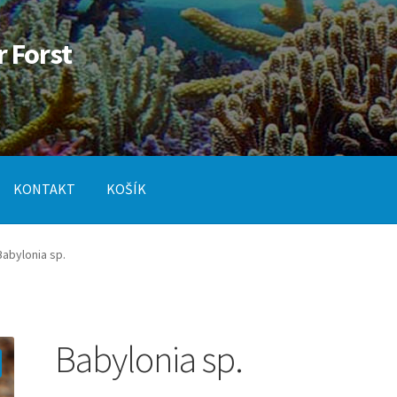
r Forst
KONTAKT
KOŠÍK
od
Pokladna
SLUŽBY
Babylonia sp.
Babylonia sp.