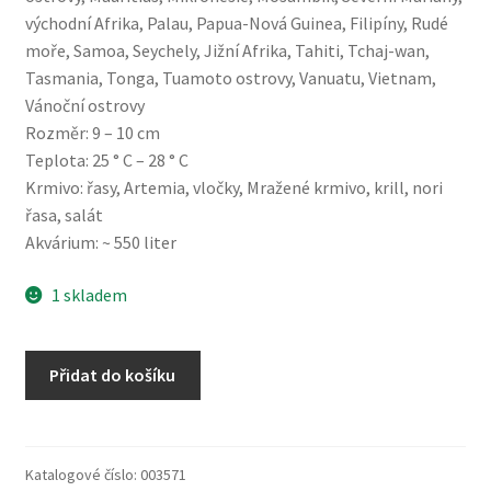
východní Afrika, Palau, Papua-Nová Guinea, Filipíny, Rudé
moře, Samoa, Seychely, Jižní Afrika, Tahiti, Tchaj-wan,
Tasmania, Tonga, Tuamoto ostrovy, Vanuatu, Vietnam,
Vánoční ostrovy
Rozměr: 9 – 10 cm
Teplota: 25 ° C – 28 ° C
Krmivo: řasy, Artemia, vločky, Mražené krmivo, krill, nori
řasa, salát
Akvárium: ~ 550 liter
1 skladem
Centropyge
Přidat do košíku
bispinosus
množství
Katalogové číslo:
003571