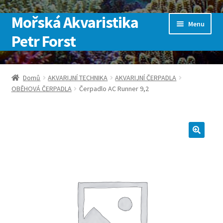
Mořská Akvaristika
Přeskočit
Přejít
Menu
na
k
Petr Forst
navigaci
obsahu
webu
Úvodní stránka
Domů
AKVARIJNÍ TECHNIKA
AKVARIJNÍ ČERPADLA
OBĚHOVÁ ČERPADLA
Čerpadlo AC Runner 9,2
Kontakt
Košík
Můj účet
Obchod
Pokladna
SLUŽBY