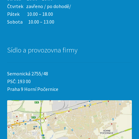
Čtvrtek
zavřeno / po dohodě/
Pátek 10.00 – 18.00
Sobota 10.00 – 13.00
Sídlo a provozovna firmy
Semonická 2755/48
PSČ: 193 00
Praha 9 Horní Počernice