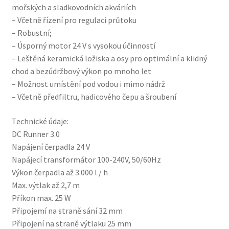
mořských a sladkovodních akváriích
– Včetně řízení pro regulaci průtoku
– Robustní;
– Úsporný motor 24 V s vysokou účinností
– Leštěná keramická ložiska a osy pro optimální a klidný
chod a bezúdržbový výkon po mnoho let
– Možnost umístění pod vodou i mimo nádrž
– Včetně předfiltru, hadicového čepu a šroubení
Technické údaje:
DC Runner 3.0
Napájení čerpadla 24 V
Napájecí transformátor 100-240V, 50/60Hz
Výkon čerpadla až 3.000 l / h
Max. výtlak až 2,7 m
Příkon max. 25 W
Připojemí na straně sání 32 mm
Připojení na straně výtlaku 25 mm