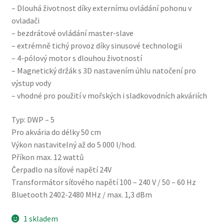
– Dlouhá životnost díky externímu ovládání pohonu v
ovladači
– bezdrátové ovládání master-slave
– extrémně tichý provoz díky sinusové technologii
– 4-pólový motor s dlouhou životností
– Magnetický držák s 3D nastavením úhlu natočení pro
výstup vody
– vhodné pro použití v mořských i sladkovodních akváriích
Typ: DWP – 5
Pro akvária do délky 50 cm
Výkon nastavitelný až do 5 000 l/hod.
Příkon max. 12 wattů
Čerpadlo na síťové napětí 24V
Transformátor síťového napětí 100 – 240 V / 50 – 60 Hz
Bluetooth 2402-2480 MHz / max. 1,3 dBm
1 skladem