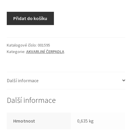
Čerpadlo
Přidat do košíku
Jecod
DWP
-
5
Katalogové číslo:
001595
Kategorie:
AKVARIJNÍ ČERPADLA
množství
Další informace
Další informace
Hmotnost
0,635 kg