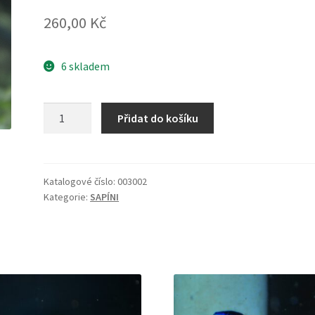
260,00
Kč
6 skladem
Chrysiptera
Přidat do košíku
parasema
množství
Katalogové číslo:
003002
Kategorie:
SAPÍNI