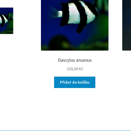
Dascylus aruanus
220,00
Kč
Přidat do košíku