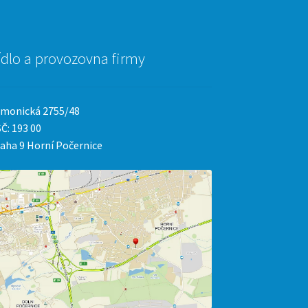
ídlo a provozovna firmy
monická 2755/48
Č: 193 00
aha 9 Horní Počernice