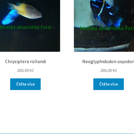
Chrysiptera rollandi
Neoglyphidodon oxyodo
280,00
Kč
260,00
Kč
Čtěte více
Čtěte více