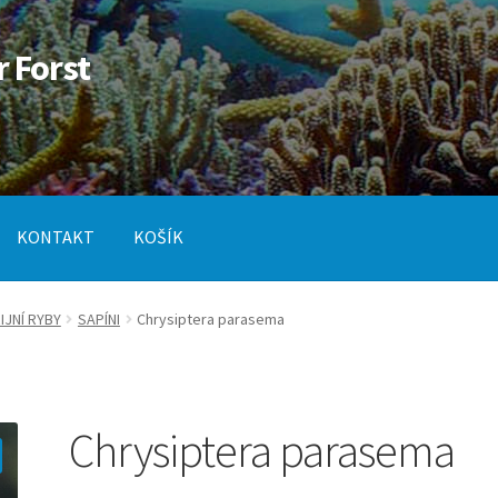
r Forst
KONTAKT
KOŠÍK
od
Pokladna
SLUŽBY
JNÍ RYBY
SAPÍNI
Chrysiptera parasema
Chrysiptera parasema