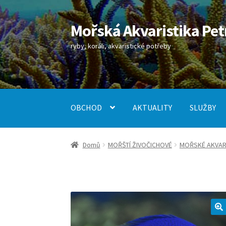
Mořská Akvaristika Pet
Přeskočit
Přejít
na
k
ryby, koráli, akvaristické potřeby
navigaci
obsahu
webu
OBCHOD
AKTUALITY
SLUŽBY
Úvodní stránka
Kontakt
Košík
Můj účet
Obch
Domů
MOŘŠTÍ ŽIVOČICHOVÉ
MOŘSKÉ AKVARI