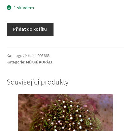
1 skladem
Discosoma
Přidat do košíku
marmoratus
Watermelon
sm
množství
Katalogové číslo:
003668
Kategorie:
MĚKKÉ KORÁLI
Související produkty