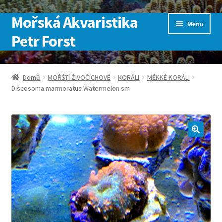
Mořská Akvaristika
Přeskočit
Přejít
Menu
na
k
Petr Forst
navigaci
obsahu
webu
Úvodní stránka
Domů
MOŘŠTÍ ŽIVOČICHOVÉ
KORÁLI
MĚKKÉ KORÁLI
Discosoma marmoratus Watermelon sm
Kontakt
Košík
Můj účet
Obchod
Pokladna
SLUŽBY