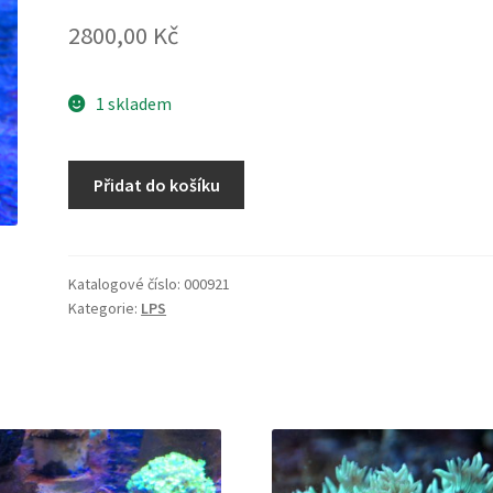
2800,00
Kč
1 skladem
Euphyllia
Přidat do košíku
glabrescens
množství
Katalogové číslo:
000921
Kategorie:
LPS