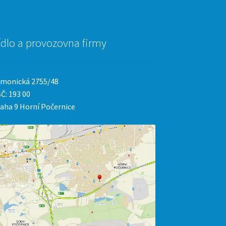
ídlo a provozovna firmy
monická 2755/48
Č: 193 00
aha 9 Horní Počernice