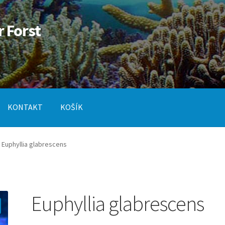
r Forst
KONTAKT
KOŠÍK
od
Pokladna
SLUŽBY
Euphyllia glabrescens
Euphyllia glabrescens