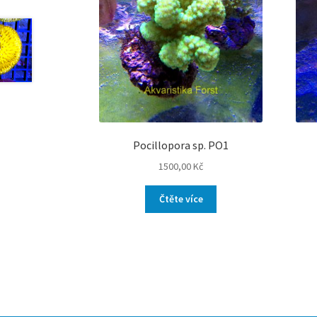
Pocillopora sp. PO1
1500,00
Kč
Čtěte více