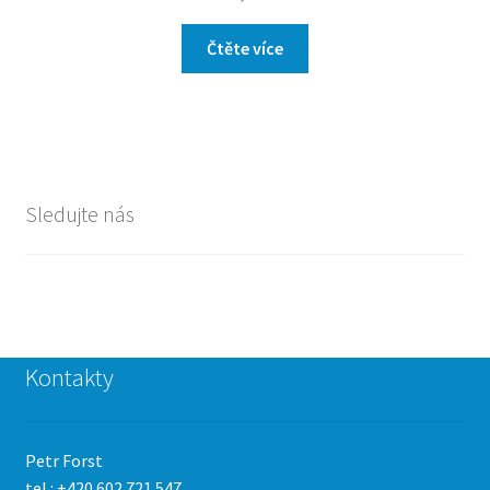
Čtěte více
Sledujte nás
Kontakty
Petr Forst
tel.: +420 602 721 547