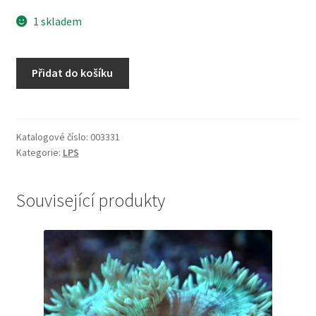
1 skladem
Euphyllia
Přidat do košíku
glabrescens
množství
Katalogové číslo:
003331
Kategorie:
LPS
Související produkty