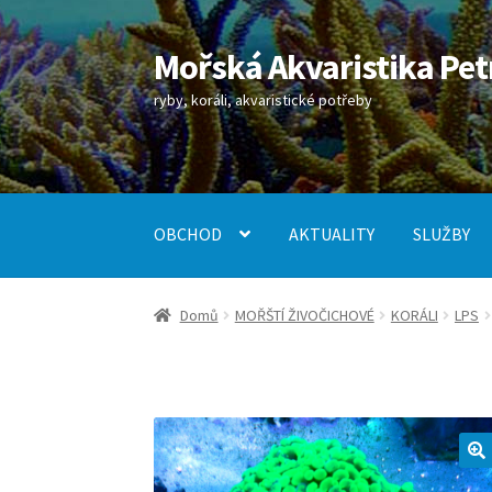
Mořská Akvaristika Pet
Přeskočit
Přejít
na
k
ryby, koráli, akvaristické potřeby
navigaci
obsahu
webu
OBCHOD
AKTUALITY
SLUŽBY
Úvodní stránka
Kontakt
Košík
Můj účet
Obch
Domů
MOŘŠTÍ ŽIVOČICHOVÉ
KORÁLI
LPS