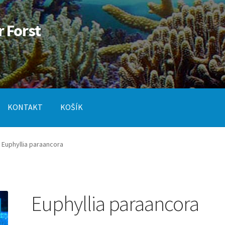
r Forst
KONTAKT
KOŠÍK
od
Pokladna
SLUŽBY
Euphyllia paraancora
Euphyllia paraancora