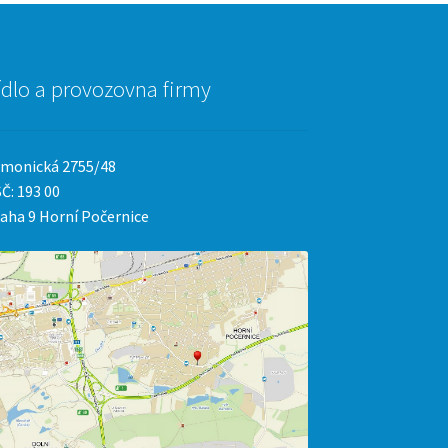
ídlo a provozovna firmy
monická 2755/48
Č: 193 00
aha 9 Horní Počernice