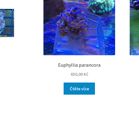
Euphyllia parancora
650,00
Kč
Čtěte více