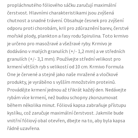
propláchnutého fóliového sáčku zaručují maximální
čerstvost. Hlavními charakteristikami jsou zvýšená
chutnost a snadné trávení. Obsahuje česnek pro zvýšení
odporu proti chorobám, kril pro zdůraznění barev, čerstvé
mořské plody, plankton a řasy rodu Spirulina. Toto krmivo
je určeno pro masožravé a všežravé ryby. Krmivo je
dodáváno v malých granulích (+/- 1,2 mm) a ve středních
granulích (+/- 3,1 mm). Používejte střední velikost pro
krmení větších ryb s velikostí od 10 cm. Krmivo Formula
One je červené a stejně jako naše mražené a vločkové
produkty, je vyráběno s vyšším množstvím proteinů.
Provádějte krmení jednou až třikrát každý den. Nedávejte
rybám více krmení, než budou schopny zkonzumovat
během několika minut. Fóliová kapsa zabraňuje přístupu
kyslíku, což zaručuje maximální čerstvost. Jakmile bude
vnitřní fóliový obal otevřen, dbejte na to, aby byla kapsa
řádně uzavřena.