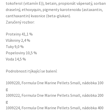
tokoferol (vitamín E)), betain, propionát vápenatý, sorban
draselný, ethoxyquin, pigmenty karotenoidu (astaxantin,
canthaxantin) kvasnice (beta-glukan).
Zaručený rozbor:
Proteiny 41,1 %
Vlákniny 2,4 %
Tuky 9,0 %
Popeloviny 10,5 %
Voda 14,5 %
Podrobnosti týkající se balení:
1009220, Formula One Marine Pellets Small, nádobka 100
g
1009222, Formula One Marine Pellets Small, nádobka 200
g
1009224, Formula One Marine Pellets Small, nádobka 400