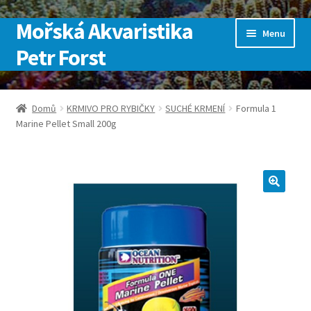
Mořská Akvaristika
Přeskočit
Přejít
Menu
na
k
Petr Forst
navigaci
obsahu
webu
Úvodní stránka
Domů
KRMIVO PRO RYBIČKY
SUCHÉ KRMENÍ
Formula 1
Marine Pellet Small 200g
Kontakt
Košík
Můj účet
Obchod
Pokladna
SLUŽBY