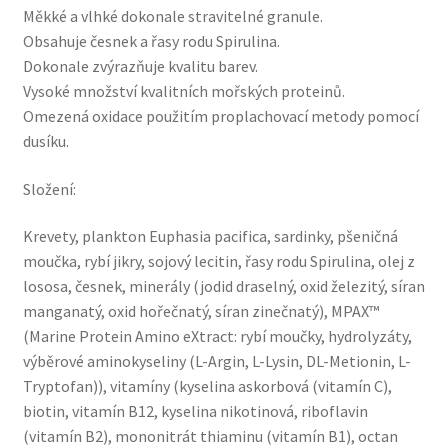
Měkké a vlhké dokonale stravitelné granule.
Obsahuje česnek a řasy rodu Spirulina.
Dokonale zvýrazňuje kvalitu barev.
Vysoké množství kvalitních mořských proteinů.
Omezená oxidace použitím proplachovací metody pomocí
dusíku.
Složení:
Krevety, plankton Euphasia pacifica, sardinky, pšeničná
moučka, rybí jikry, sojový lecitin, řasy rodu Spirulina, olej z
lososa, česnek, minerály (jodid draselný, oxid železitý, síran
manganatý, oxid hořečnatý, síran zinečnatý), MPAX™
(Marine Protein Amino eXtract: rybí moučky, hydrolyzáty,
výběrové aminokyseliny (L-Argin, L-Lysin, DL-Metionin, L-
Tryptofan)), vitamíny (kyselina askorbová (vitamín C),
biotin, vitamín B12, kyselina nikotinová, riboflavin
(vitamín B2), mononitrát thiaminu (vitamín B1), octan