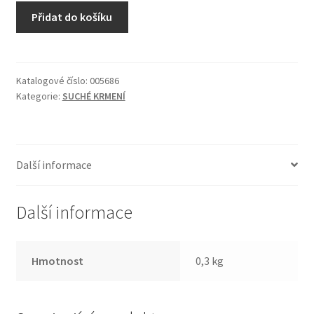
Formula
Přidat do košíku
1
Marine
Pellet
Small
Katalogové číslo:
005686
Kategorie:
SUCHÉ KRMENÍ
200g
množství
Další informace
Další informace
Hmotnost
0,3 kg