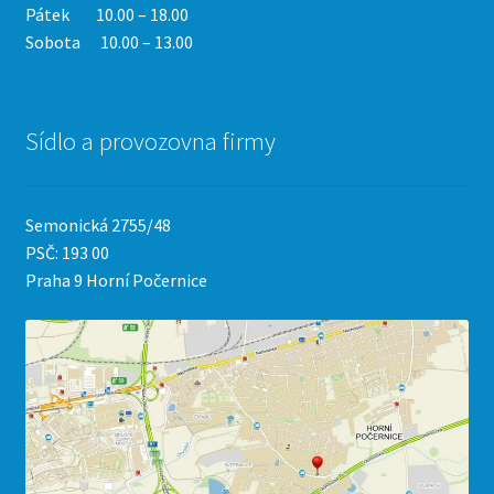
Pátek 10.00 – 18.00
Sobota 10.00 – 13.00
Sídlo a provozovna firmy
Semonická 2755/48
PSČ: 193 00
Praha 9 Horní Počernice