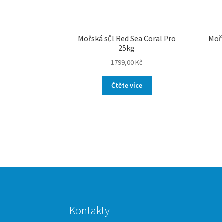
Mořská sůl Red Sea Coral Pro
Moř
25kg
1799,00
Kč
Čtěte více
Kontakty