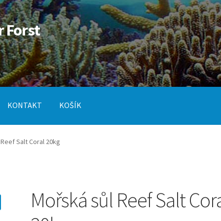
r Forst
KONTAKT
KOŠÍK
od
Pokladna
SLUŽBY
Reef Salt Coral 20kg
Mořská sůl Reef Salt Cor