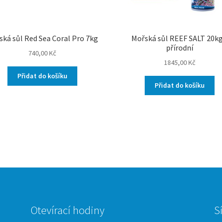
ská sůl Red Sea Coral Pro 7kg
Mořská sůl REEF SALT 20kg
přírodní
740,00
Kč
1845,00
Kč
Přidat do košíku
Přidat do košíku
Otevírací hodiny
S