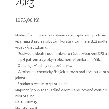
20kg
1975,00
Kč
Moderní sůl pro mořská akvária s komplexním přidáním
vitamínu B pro zásobování korálů vitamínem B12 podle
vědeckých výzkumů.
– Poskytuje ideální podmínky pro růst a vybarvení SPS a 
– s pH pufrem a vysokým obsahem vápníku a hořčíku.
– Obsahuje všechny stopové prvky.
– Vyrobeno z chemicky čistých surovin pod trvalou kontr
jakosti.
– Snadno a rychle rozpustitelná.
Majoritní prvky rozpuštěné v deminarelizované vodě při
hustotě 35:
Na 10500mg/l
Mg 1450mg/l