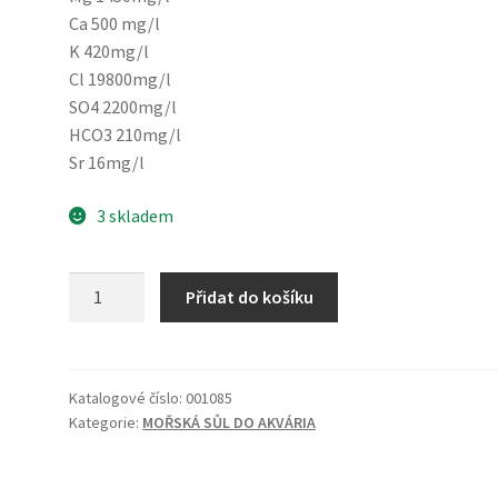
Ca 500 mg/l
K 420mg/l
Cl 19800mg/l
SO4 2200mg/l
HCO3 210mg/l
Sr 16mg/l
3 skladem
Mořská
Přidat do košíku
sůl
Reef
Salt
Coral
Katalogové číslo:
001085
Kategorie:
MOŘSKÁ SŮL DO AKVÁRIA
20kg
množství