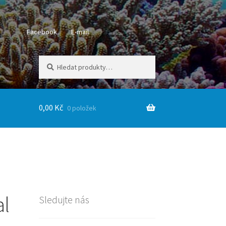
Facebook
E-mail
Hledat:
Hledat
0,00
Kč
0 položek
al
Sledujte nás