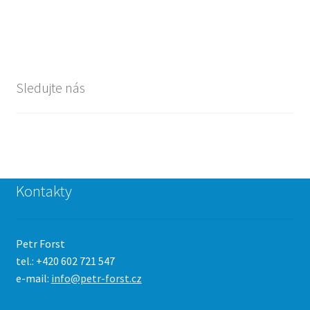
Sledujte nás
Kontakty
Petr Forst
tel.: +420 602 721 547
e-mail:
info@petr-forst.cz