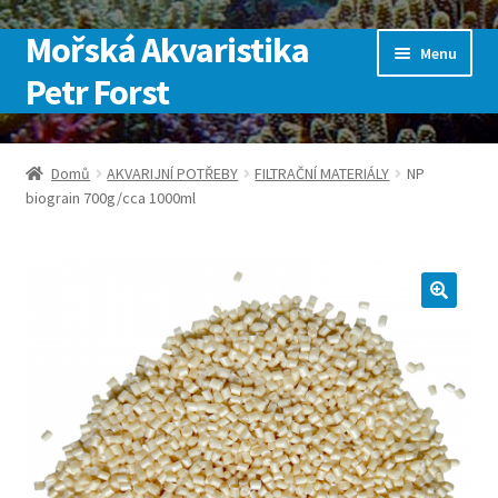
Mořská Akvaristika
Přeskočit
Přejít
Menu
na
k
Petr Forst
navigaci
obsahu
webu
Úvodní stránka
Domů
AKVARIJNÍ POTŘEBY
FILTRAČNÍ MATERIÁLY
NP
biograin 700g/cca 1000ml
Kontakt
Košík
Můj účet
Obchod
Pokladna
SLUŽBY