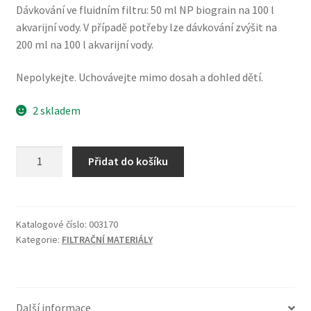
Dávkování ve fluidním filtru: 50 ml NP biograin na 100 l
akvarijní vody. V případě potřeby lze dávkování zvýšit na
200 ml na 100 l akvarijní vody.
Nepolykejte. Uchovávejte mimo dosah a dohled dětí.
2 skladem
NP
Přidat do košíku
biograin
700g/cca
1000ml
množství
Katalogové číslo:
003170
Kategorie:
FILTRAČNÍ MATERIÁLY
Další informace