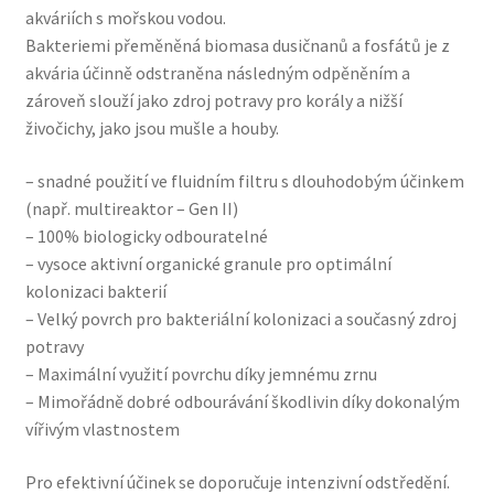
akváriích s mořskou vodou.
Bakteriemi přeměněná biomasa dusičnanů a fosfátů je z
akvária účinně odstraněna následným odpěněním a
zároveň slouží jako zdroj potravy pro korály a nižší
živočichy, jako jsou mušle a houby.
– snadné použití ve fluidním filtru s dlouhodobým účinkem
(např. multireaktor – Gen II)
– 100% biologicky odbouratelné
– vysoce aktivní organické granule pro optimální
kolonizaci bakterií
– Velký povrch pro bakteriální kolonizaci a současný zdroj
potravy
– Maximální využití povrchu díky jemnému zrnu
– Mimořádně dobré odbourávání škodlivin díky dokonalým
vířivým vlastnostem
Pro efektivní účinek se doporučuje intenzivní odstředění.