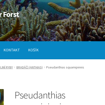
r Forst
KONTAKT
KOŠÍK
od
Pokladna
SLUŽBY
JNÍ RYBY
BRADÁČI (ANTHIAS)
Pseudanthias squamipinnis
Pseudanthias