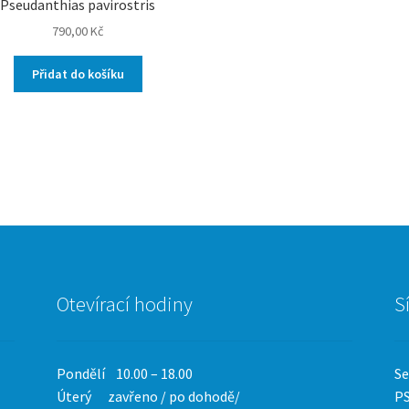
Pseudanthias pavirostris
790,00
Kč
Přidat do košíku
Otevírací hodiny
S
Pondělí 10.00 – 18.00
Se
Úterý zavřeno / po dohodě/
PS