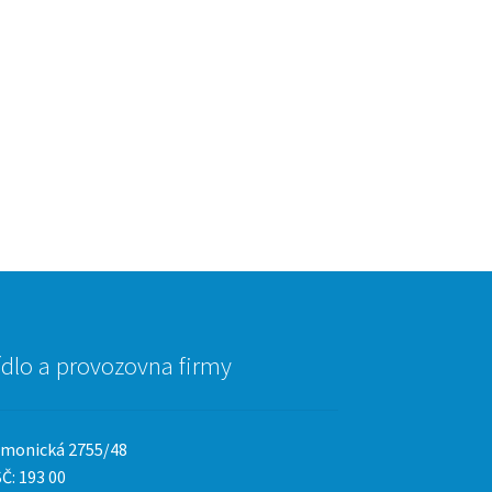
ídlo a provozovna firmy
monická 2755/48
Č: 193 00