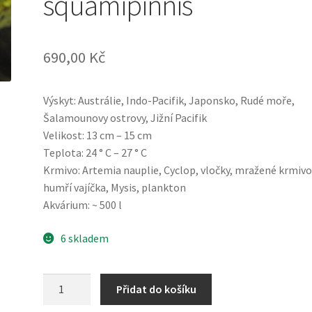
squamipinnis
690,00
Kč
Výskyt: Austrálie, Indo-Pacifik, Japonsko, Rudé moře,
Šalamounovy ostrovy, Jižní Pacifik
Velikost: 13 cm – 15 cm
Teplota: 24 ° C – 27 ° C
Krmivo: Artemia nauplie, Cyclop, vločky, mražené krmivo
humří vajíčka, Mysis, plankton
Akvárium: ~ 500 l
6 skladem
Pseudanthias
Přidat do košíku
squamipinnis