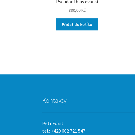
Pseudanthias evansi
890,00
Kč
Přidat do košíku
Kontakty
Petr Forst
tel.: +420 602 721 547