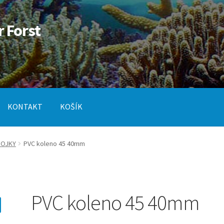
r Forst
KONTAKT
KOŠÍK
od
Pokladna
SLUŽBY
POJKY
PVC koleno 45 40mm
PVC koleno 45 40mm