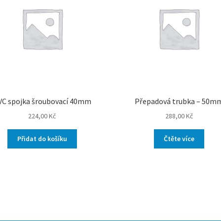
VC spojka šroubovací 40mm
Přepadová trubka – 50m
224,00
Kč
288,00
Kč
Přidat do košíku
Čtěte více