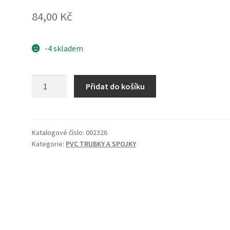
84,00
Kč
-4 skladem
PVC
Přidat do košíku
koleno
45
40mm
množství
Katalogové číslo:
002326
Kategorie:
PVC TRUBKY A SPOJKY