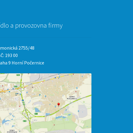
ídlo a provozovna firmy
monická 2755/48
Č: 193 00
aha 9 Horní Počernice