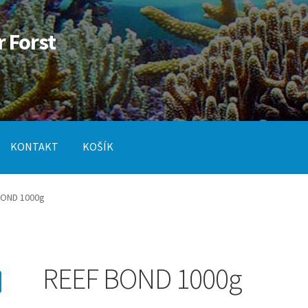
r Forst
KONTAKT
KOŠÍK
od
Pokladna
SLUŽBY
BOND 1000g
REEF BOND 1000g