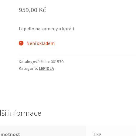
959,00
Kč
Lepidlo na kameny a koráli.
Není skladem
Katalogové číslo:
001570
Kategorie:
LEPIDLA
lší informace
Hmotnost
1 kg