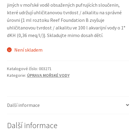
jiných v mořské vodě obsažených pufrujících sloučenin,
které udržují uhličitanovou tvrdost / alkalitu na správné
úrovni {1 ml roztoku Reef Foundation B zvyšuje
uhličitanovou tvrdost / alkalitu ve 100 l akvarijní vody o 1°
dKH (0,36 meq/l/)}. Skladujte mimo dosah dětí.
Není skladem
Katalogové číslo:
003271
Kategorie:
ÚPRAVA MOŘSKÉ VODY
Další informace
Další informace