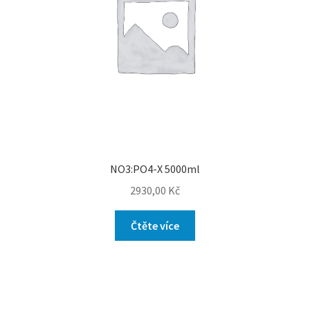
NO3:PO4-X 5000ml
2930,00
Kč
Čtěte více