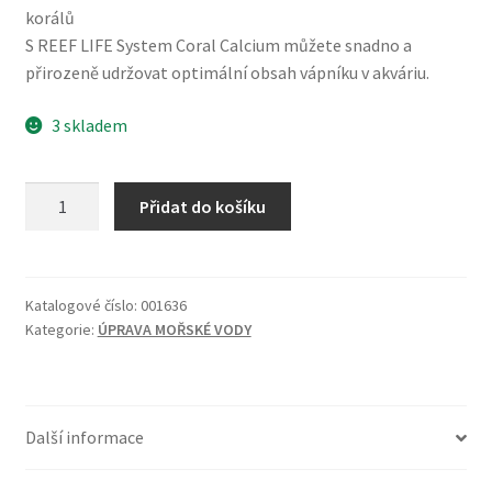
korálů
S REEF LIFE System Coral Calcium můžete snadno a
přirozeně udržovat optimální obsah vápníku v akváriu.
3 skladem
Reef
Přidat do košíku
Life
System
Coral
A
Katalogové číslo:
001636
Kategorie:
ÚPRAVA MOŘSKÉ VODY
Calcium
1000ml
množství
Další informace