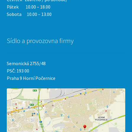
Pátek 10.00 – 18.00
Sobota 10.00 – 13.00
Sídlo a provozovna firmy
Semonická 2755/48
PSČ: 193 00
Praha 9 Horní Počernice