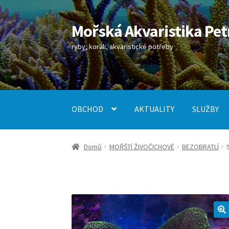
Mořská Akvaristika Pet
Přeskočit
Přejít
na
k
ryby, koráli, akvaristické potřeby
navigaci
obsahu
webu
OBCHOD
AKTUALITY
SLUŽBY
Úvodní stránka
Kontakt
Košík
Můj účet
Obch
Domů
MOŘŠTÍ ŽIVOČICHOVÉ
BEZOBRATLÍ