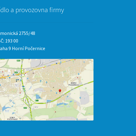
ídlo a provozovna firmy
monická 2755/48
Č: 193 00
aha 9 Horní Počernice