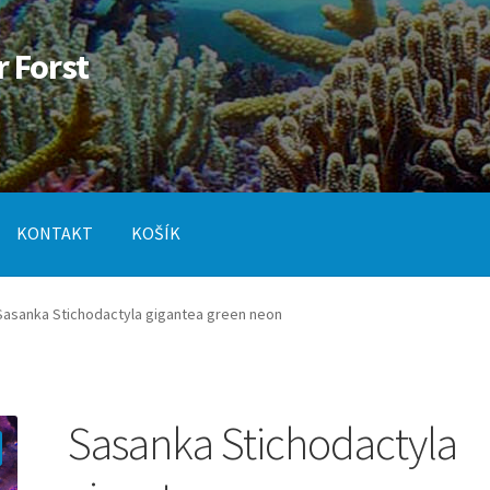
r Forst
KONTAKT
KOŠÍK
od
Pokladna
SLUŽBY
Sasanka Stichodactyla gigantea green neon
Sasanka Stichodactyla