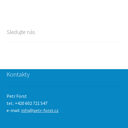
Sledujte nás
Kontakty
Petr Forst
tel.: +420 602 721 547
e-mail:
info@petr-forst.cz