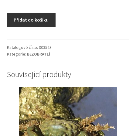
Sasanka
Přidat do košíku
Stichodactyla
haddoni
white
množství
Katalogové číslo:
003523
Kategorie:
BEZOBRATLÍ
Související produkty