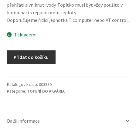
přehřátí a vniknutí vody. Topítko musí být vždy použito v
kombinaci s regulátorem teploty.
Doporučujeme řídící jednotka T computer nebo AT control.
1 skladem
Topítko
Přidat do košíku
Titanium
300W
množství
Katalogové číslo:
003880
Kategorie:
TOPENÍ DO AKVÁRIA
Další informace