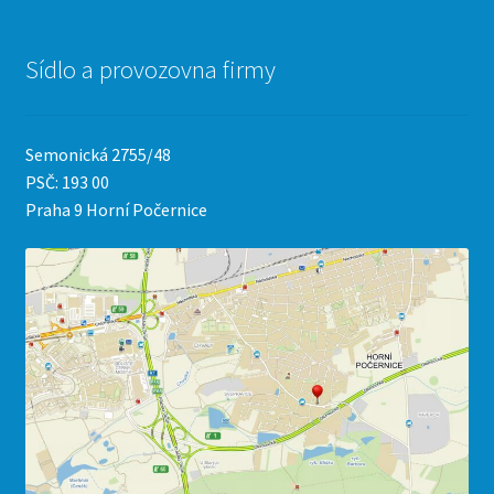
Sídlo a provozovna firmy
Semonická 2755/48
PSČ: 193 00
Praha 9 Horní Počernice