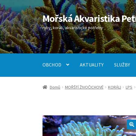
Mořská Akvaristika Pet
Přeskočit
Přejít
na
k
ryby, koráli, akvaristické potřeby
navigaci
obsahu
webu
OBCHOD
AKTUALITY
SLUŽBY
Úvodní stránka
Kontakt
Košík
Můj účet
Obch
Domů
MOŘŠTÍ ŽIVOČICHOVÉ
KORÁLI
LPS