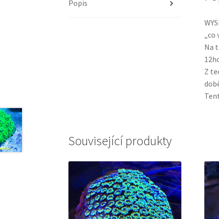
Popis
WYSI
„co 
Na t
12ho
Z te
době
Tent
Související produkty