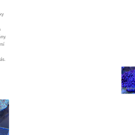
ky
h
ny.
ní
ás.