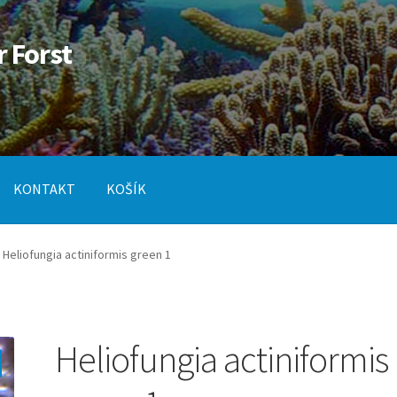
r Forst
KONTAKT
KOŠÍK
od
Pokladna
SLUŽBY
Heliofungia actiniformis green 1
Heliofungia actiniformis