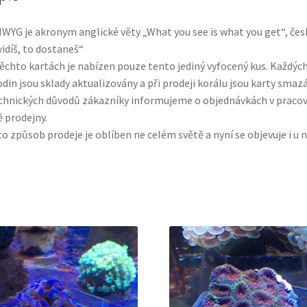
WYG je akronym anglické věty „What you see is what you get“, čes
vidíš, to dostaneš“
ěchto kartách je nabízen pouze tento jediný vyfocený kus. Každýc
din jsou sklady aktualizovány a při prodeji korálu jsou karty smazá
chnických důvodů zákazníky informujeme o objednávkách v pracov
 prodejny.
o způsob prodeje je oblíben ne celém světě a nyní se objevuje i u n