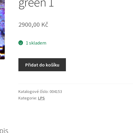
green 1
2900,00
Kč
1 skladem
Heliofungia
Přidat do košíku
actiniformis
green
1
množství
Katalogové číslo:
004153
Kategorie:
LPS
pis