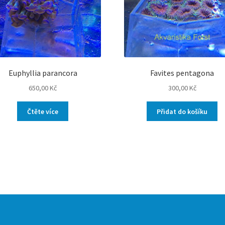
Euphyllia parancora
Favites pentagona
650,00
Kč
300,00
Kč
Čtěte více
Přidat do košíku