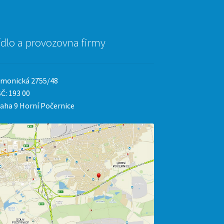
ídlo a provozovna firmy
monická 2755/48
Č: 193 00
aha 9 Horní Počernice