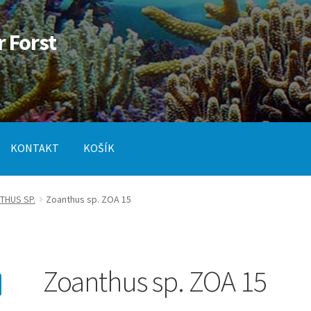
r Forst
KONTAKT
KOŠÍK
od
Pokladna
SLUŽBY
THUS SP.
Zoanthus sp. ZOA 15
Zoanthus sp. ZOA 15