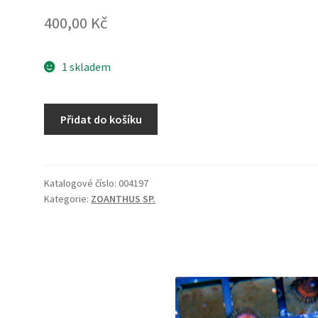
400,00
Kč
1 skladem
Zoanthus
Přidat do košíku
sp.
ZOA
15
množství
Katalogové číslo:
004197
Kategorie:
ZOANTHUS SP.