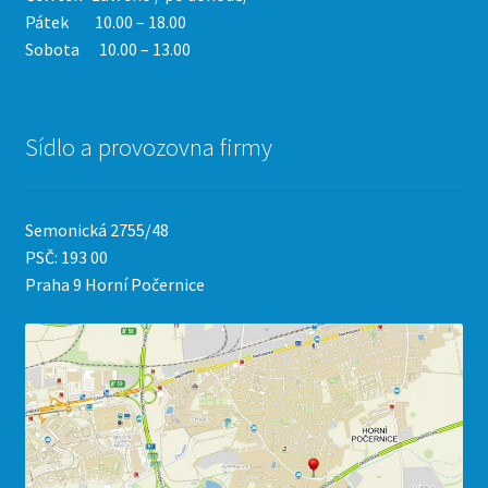
Pátek 10.00 – 18.00
Sobota 10.00 – 13.00
Sídlo a provozovna firmy
Semonická 2755/48
PSČ: 193 00
Praha 9 Horní Počernice